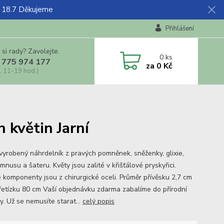
ž 18.7 Děkujeme
Přihlášení
 si rady? Zavolejte.
0
ks
 775 974 177
za
0 Kč
, 11-19 hod.)
 květin Jarní
vyrobený náhrdelník z pravých pomněnek, sněženky, glixie,
nusu a šateru. Květy jsou zalité v křišťálové pryskyřici.
 komponenty jsou z chirurgické oceli. Průměr přívěsku 2,7 cm
řetízku 80 cm Vaší objednávku zdarma zabalíme do přírodní
y. Už se nemusíte starat...
celý popis