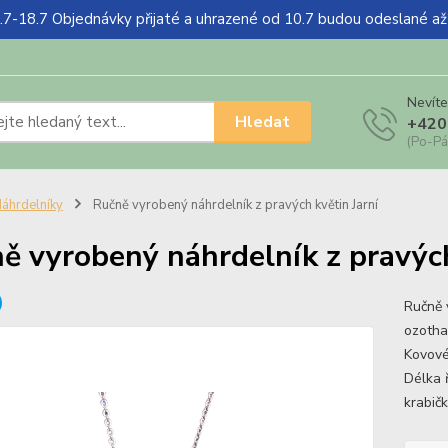
18.7 Objednávky přijaté a uhrazené od 10.7 budou odeslané a
Nevíte
Hledat
+420
(Po-Pá
áhrdelníky
Ručně vyrobený náhrdelník z pravých květin Jarní
ě vyrobený náhrdelník z pravých
Ručně 
ozotham
Kovové
Délka 
krabičk