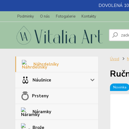
DOVOLENÁ 10.7-
Podminky
O nás
Fotogalerie
Kontakty
Úvod
N
Náhrdelníky
Ručn
Náušnice
Novinka
Prsteny
Náramky
Brože