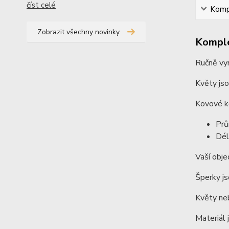
číst celé
Kompl
Zobrazit všechny novinky
Komple
Ručně vyr
Květy jsou
Kovové ko
Prů
Dél
Vaší obje
Šperky js
Květy neb
Materiál 