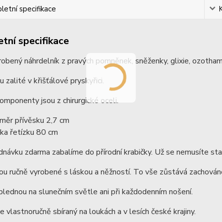
etní specifikace
tní specifikace
obený náhrdelník z pravých pomněnek, sněženky, glixie, ozotham
 zalité v křišťálové pryskyřici.
mponenty jsou z chirurgické oceli.
měr přívěsku 2,7 cm
ka řetízku 80 cm
dnávku zdarma zabalíme do přírodní krabičky. Už se nemusíte star
ou ručně vyrobené s láskou a něžností. To vše zůstává zachováno
lednou na slunečním světle ani při každodenním nošení.
je vlastnoručně sbíraný na loukách a v lesích české krajiny.