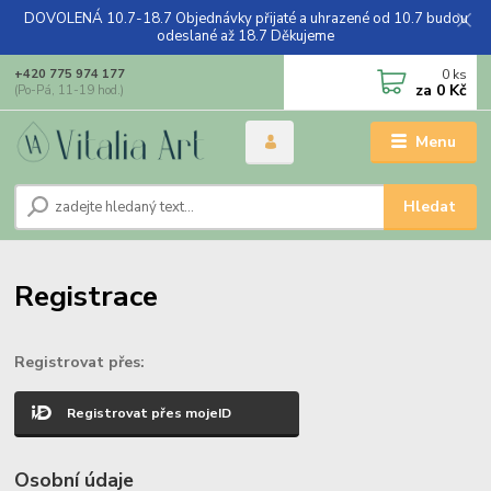
DOVOLENÁ 10.7-18.7 Objednávky přijaté a uhrazené od 10.7 budou
odeslané až 18.7 Děkujeme
0
ks
+420 775 974 177
za
0 Kč
(Po-Pá, 11-19 hod.)
Menu
Hledat
Registrace
Registrovat přes:
Registrovat přes mojeID
Osobní údaje