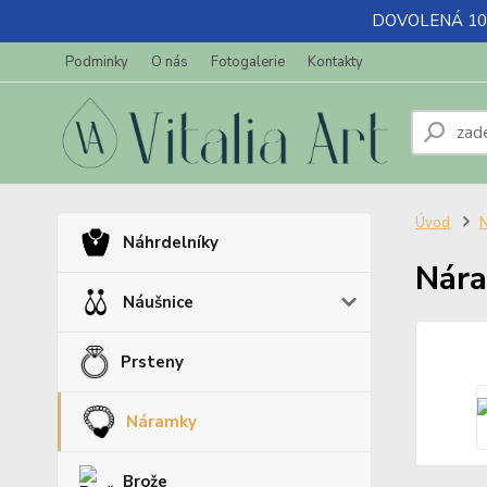
DOVOLENÁ 10.7-
Podminky
O nás
Fotogalerie
Kontakty
Úvod
Náhrdelníky
Nára
Náušnice
Prsteny
Náramky
Brože