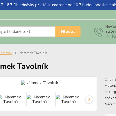
18.7 Objednávky přijaté a uhrazené od 10.7 budou odeslané a
Nevíte
Hledat
+420
(Po-Pá
Náramky
Náramek Tavolník
mek Tavolník
Origin
Materiá
chirur
poškoze
Nárame