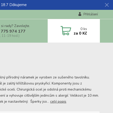
ž 18.7 Děkujeme
Přihlášení
 si rady? Zavolejte.
0
ks
 775 974 177
za
0 Kč
, 11-19 hod.)
álný přírodný náramek je vyroben ze sušeného tavolníku.
l je zalitý křišťálovou pryskyřicí. Komponenty jsou z
gické oceli. Chirurgická ocel je odolná proti mechanickému
ní a vyhovuje citlivějším jedincům s alergií. Velikost je 10 mm.
k je nastavitelný. Šperky jso...
celý popis