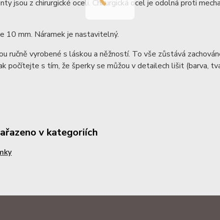
y jsou z chirurgické oceli. Chirurgická ocel je odolná proti mech
je 10 mm. Náramek je nastavitelný.
ou ručně vyrobené s láskou a něžností. To vše zůstává zachováno 
ak počítejte s tím, že šperky se můžou v detailech lišit (barva, tva
zařazeno v kategoriích
mky