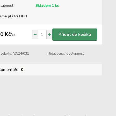
tupnost
Skladem 1 ks
sme plátci DPH
0 Kč
Přidat do košíku
/
ks
roduktu:
VA24/031
Hlídat cenu / dostupnost
Komentáře
0