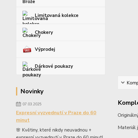
Limitovaná kolekce
Chokery
Výprodej
Dárkové poukazy
Kompl
Novinky
Komple
07.03.2025
Expresní vyzvednutí v Praze do 60
Origináln
minut
Materiál j
🌸 Květiny, které nikdy neuvadnou +
expresní vyzvednutí v Praze do 60 minut!