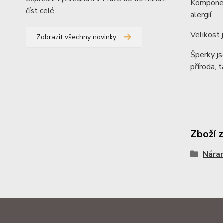
Komponent
číst celé
alergií.
Velikost 
Zobrazit všechny novinky
Šperky js
příroda, t
Zboží 
Nára