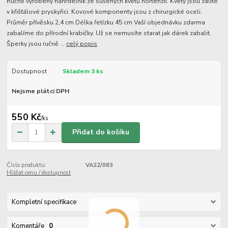
Ručně vyrobený náhrdelník ze sušených květů hortenzií. Květy jsou zalité
v křišťálové pryskyřici. Kovové komponenty jsou z chirurgické oceli.
Průměr přívěsku 2,4 cm Délka řetízku 45 cm Vaší objednávku zdarma
zabalíme do přírodní krabičky. Už se nemusíte starat jak dárek zabalit.
Šperky jsou ručně ...
celý popis
Dostupnost
Skladem 3 ks
Nejsme plátci DPH
550 Kč
/
ks
Přidat do košíku
Číslo produktu:
VA22/083
Hlídat cenu / dostupnost
Kompletní specifikace
Komentáře
0