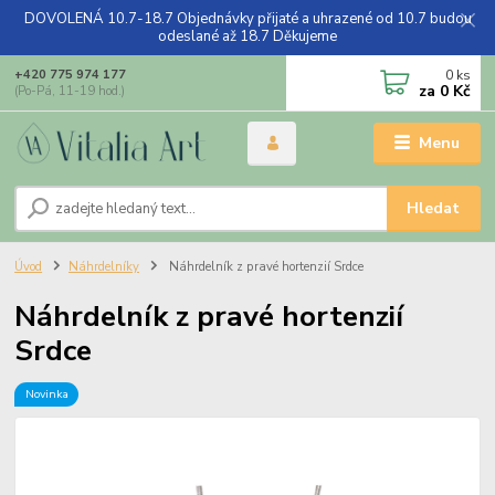
DOVOLENÁ 10.7-18.7 Objednávky přijaté a uhrazené od 10.7 budou
odeslané až 18.7 Děkujeme
0
ks
+420 775 974 177
za
0 Kč
(Po-Pá, 11-19 hod.)
Menu
Hledat
Úvod
Náhrdelníky
Náhrdelník z pravé hortenzií Srdce
Náhrdelník z pravé hortenzií
Srdce
Novinka