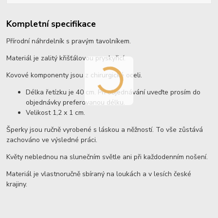
Kompletní specifikace
Přírodní náhrdelník s pravým tavolníkem.
Materiál je zalitý křišťálovou pryskyřicí.
Kovové komponenty jsou z chirurgické oceli.
Délka řetízku je 40 cm. Při objednávání uveďte prosím do
objednávky preferovanou délku.
Velikost 1,2 x 1 cm.
Šperky jsou ručně vyrobené s láskou a něžností. To vše zůstává
zachováno ve výsledné práci.
Květy neblednou na slunečním světle ani při každodenním nošení.
Materiál je vlastnoručně sbíraný na loukách a v lesích české
krajiny.