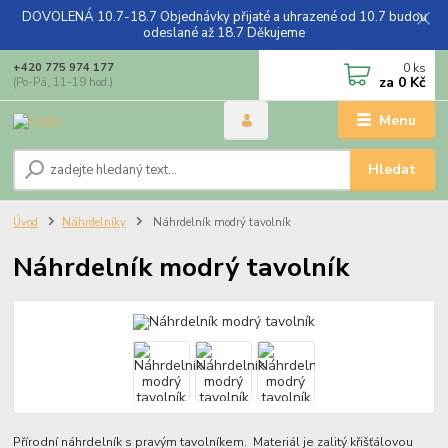
DOVOLENÁ 10.7-18.7 Objednávky přijaté a uhrazené od 10.7 budou
odeslané až 18.7 Děkujeme
0
ks
+420 775 974 177
za
0 Kč
(Po-Pá, 11-19 hod.)
Menu
Hledat
Úvod
Náhrdelníky
Náhrdelník modrý tavolník
Náhrdelník modrý tavolník
Přírodní náhrdelník s pravým tavolníkem. Materiál je zalitý křišťálovou