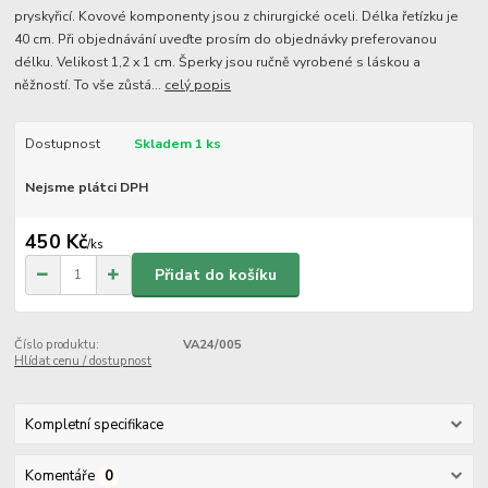
pryskyřicí. Kovové komponenty jsou z chirurgické oceli. Délka řetízku je
40 cm. Při objednávání uveďte prosím do objednávky preferovanou
délku. Velikost 1,2 x 1 cm. Šperky jsou ručně vyrobené s láskou a
něžností. To vše zůstá...
celý popis
Dostupnost
Skladem 1 ks
Nejsme plátci DPH
450 Kč
/
ks
Přidat do košíku
Číslo produktu:
VA24/005
Hlídat cenu / dostupnost
Kompletní specifikace
Komentáře
0