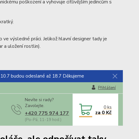
anickému poškození a vyhovuje citlivějším jedincům s
 kratký.
ve výsledné práci. Jelikož hlavní designer tady je
r a uložení rostlin).
 10.7 budou odeslané až 18.7 Děkujeme
Přihlášení
Nevíte si rady?
Zavolejte.
0
ks
za
0 Kč
+420 775 974 177
(Po-Pá, 11-19 hod.)