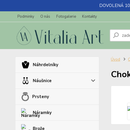
DOVOLENÁ 10.7-
Podminky
O nás
Fotogalerie
Kontakty
Úvod
C
Náhrdelníky
Chok
Náušnice
Prsteny
Náramky
Brože