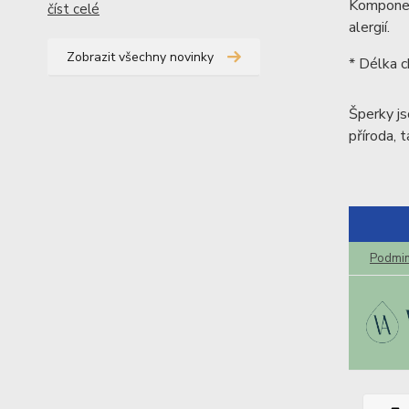
Komponent
číst celé
alergií.
Zobrazit všechny novinky
* Délka c
Šperky js
příroda, t
Podmi