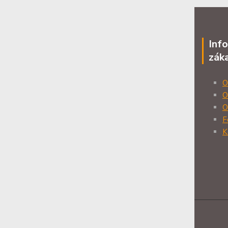
Inf
zák
O
O
O
F
K