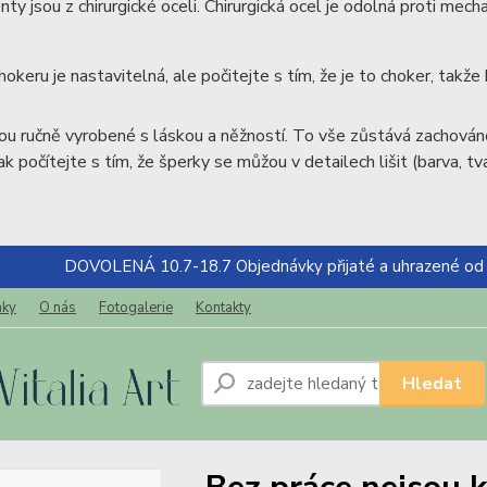
y jsou z chirurgické oceli. Chirurgická ocel je odolná proti mech
hokeru je nastavitelná, ale počitejte s tím, že je to choker, takže
ou ručně vyrobené s láskou a něžností. To vše zůstává zachováno 
ak počítejte s tím, že šperky se můžou v detailech lišit (barva, tva
DOVOLENÁ 10.7-18.7 Objednávky přijaté a uhrazené od
nky
O nás
Fotogalerie
Kontakty
Hledat