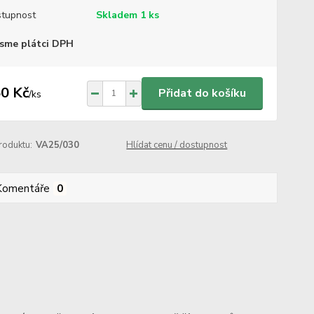
tupnost
Skladem 1 ks
sme plátci DPH
0 Kč
Přidat do košíku
/
ks
roduktu:
VA25/030
Hlídat cenu / dostupnost
Komentáře
0