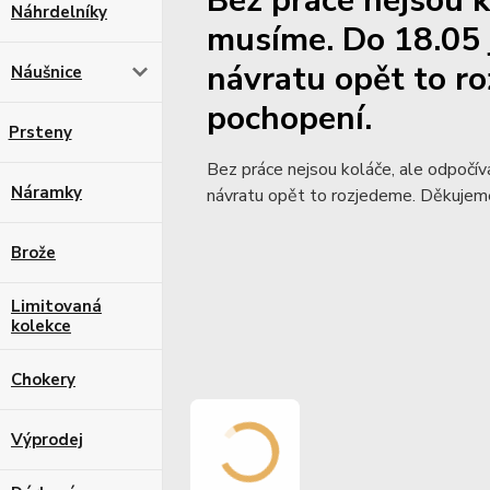
Bez práce nejsou k
Náhrdelníky
musíme. Do 18.05 
návratu opět to r
Náušnice
pochopení.
Prsteny
Bez práce nejsou koláče, ale odpočí
Náramky
návratu opět to rozjedeme. Děkujem
Brože
Limitovaná
kolekce
Chokery
Výprodej