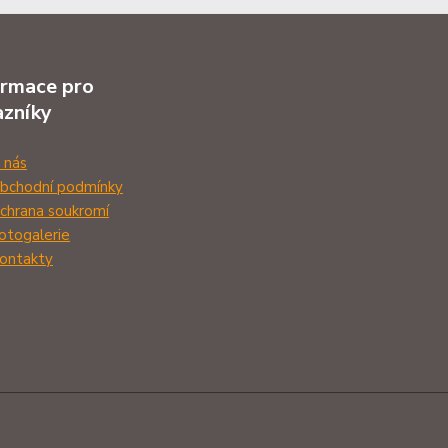
ormace pro
azníky
 nás
bchodní podmínky
chrana soukromí
otogalerie
ontakty