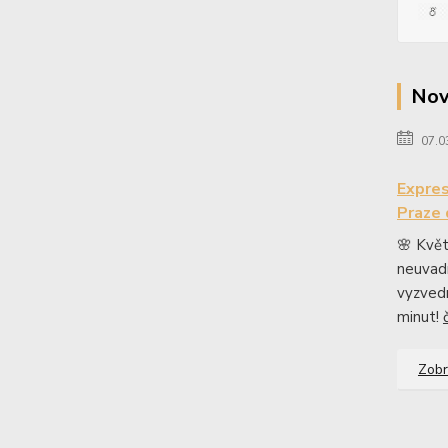
Nov
07.0
Expres
Praze 
🌸 Květ
neuvad
vyzvedn
minut!
Zobr