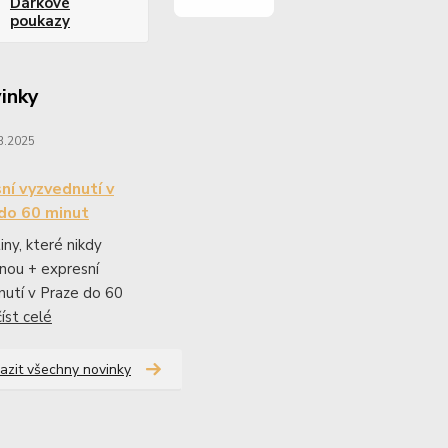
Dárkové
poukazy
inky
3.2025
ní vyzvednutí v
do 60 minut
iny, které nikdy
nou + expresní
utí v Praze do 60
číst celé
azit všechny novinky