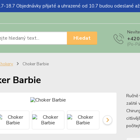
18.7 Objednávky přijaté a uhrazené od 10.7 budou odeslané a
Nevíte
Hledat
+420
(Po-Pá
hokery
Choker Barbie
er Barbie
Ručně 
zalité 
Chirur
citlivě
počitejt