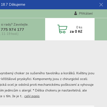
ž 18.7 Děkujeme
Přihlášení
 si rady? Zavolejte.
0
ks
 775 974 177
za
0 Kč
, 11-19 hod.)
vyrobený choker ze sušeného tavolníku a korálků. Květiny jsou
v křišťálové pryskyřici. Komponenty jsou z chirurgické oceli.
gická ocel je odolná proti mechanickému poškození a vyhovuje
jším jedincům s alergií. * Délka chokeru je nastavitelná, ale
e s tím, že je t...
celý popis