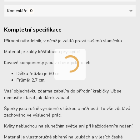
Komentáře
0
Kompletní specifikace
Přírodní náhrdelník, v němž je zalitá pravá sušená slaměnka.
Materiál je zalitý křišťálovou pryskyřicí.
Kovové komponenty jsou z chirurgické oceli.
Délka řetízku je 80 cm.
Průměr 2,7 cm.
Vaší objednávku zdarma zabalím do přírodní krabičky. Už se
nemusíte starat jak dárek zabalit.
Šperky jsou ručně vyrobené s láskou a něžností. To vše zůstává
zachováno ve výsledné práci.
Květy neblednou na slunečním světle ani při každodenním nošení.
Materiál je vlastnoručně sbíraný na loukách a v lesích české