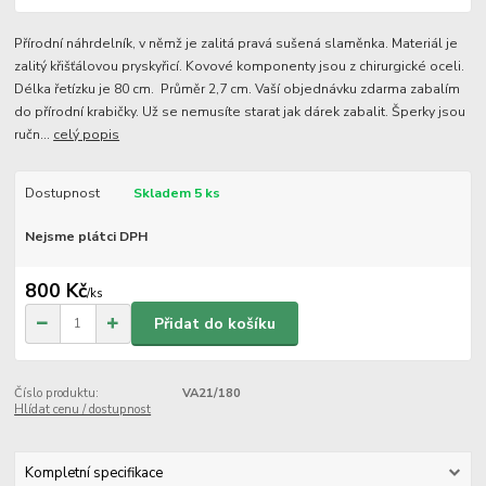
Přírodní náhrdelník, v němž je zalitá pravá sušená slaměnka. Materiál je
zalitý křišťálovou pryskyřicí. Kovové komponenty jsou z chirurgické oceli.
Délka řetízku je 80 cm. Průměr 2,7 cm. Vaší objednávku zdarma zabalím
do přírodní krabičky. Už se nemusíte starat jak dárek zabalit. Šperky jsou
ručn...
celý popis
Dostupnost
Skladem 5 ks
Nejsme plátci DPH
800 Kč
/
ks
Přidat do košíku
Číslo produktu:
VA21/180
Hlídat cenu / dostupnost
Kompletní specifikace