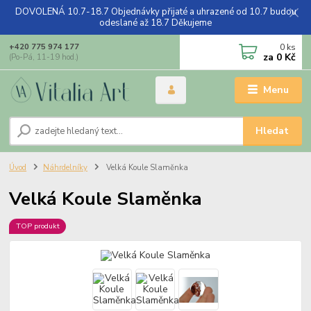
DOVOLENÁ 10.7-18.7 Objednávky přijaté a uhrazené od 10.7 budou
odeslané až 18.7 Děkujeme
0
ks
+420 775 974 177
za
0 Kč
(Po-Pá, 11-19 hod.)
Menu
Hledat
Úvod
Náhrdelníky
Velká Koule Slaměnka
Velká Koule Slaměnka
TOP produkt