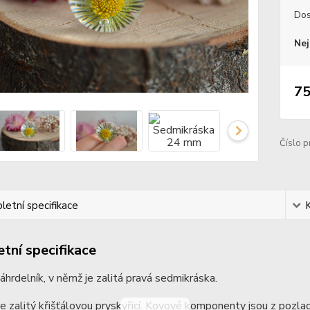
Dos
Nej
75
Číslo p
etní specifikace
tní specifikace
náhrdelník, v němž je zalitá pravá sedmikráska.
je zalitý křišťálovou pryskyřicí. Kovové komponenty jsou z pozlace