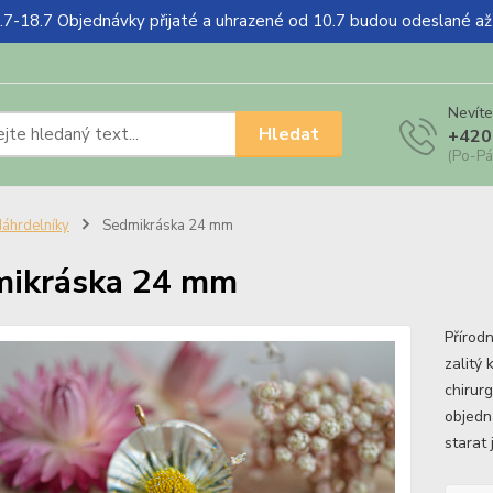
18.7 Objednávky přijaté a uhrazené od 10.7 budou odeslané a
Nevíte
Hledat
+420
(Po-Pá
áhrdelníky
Sedmikráska 24 mm
mikráska 24 mm
Přírodn
zalitý
chirurg
objedn
starat 