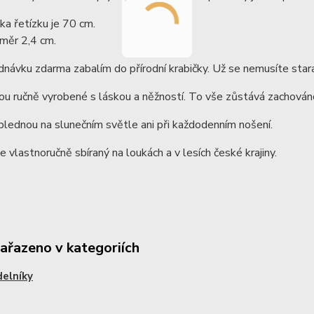
ka řetízku je 70 cm.
měr 2,4 cm.
dnávku zdarma zabalím do přírodní krabičky. Už se nemusíte stara
ou ručně vyrobené s láskou a něžností. To vše zůstává zachováno
lednou na slunečním světle ani při každodenním nošení.
je vlastnoručně sbíraný na loukách a v lesích české krajiny.
zařazeno v kategoriích
elníky