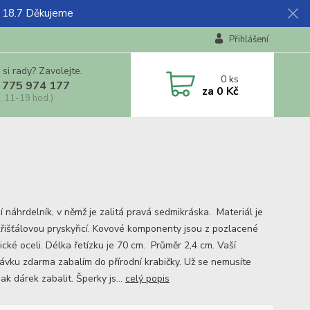
ž 18.7 Děkujeme
Přihlášení
 si rady? Zavolejte.
0
ks
 775 974 177
za
0 Kč
, 11-19 hod.)
í náhrdelník, v němž je zalitá pravá sedmikráska. Materiál je
 křišťálovou pryskyřicí. Kovové komponenty jsou z pozlacené
ické oceli. Délka řetízku je 70 cm. Průměr 2,4 cm. Vaší
ávku zdarma zabalím do přírodní krabičky. Už se nemusíte
jak dárek zabalit. Šperky js...
celý popis