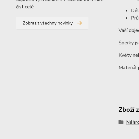
číst celé
Dél
Prů
Zobrazit všechny novinky
Vaší obje
Šperky js
Květy neb
Materiál 
Zboží 
Náhrd