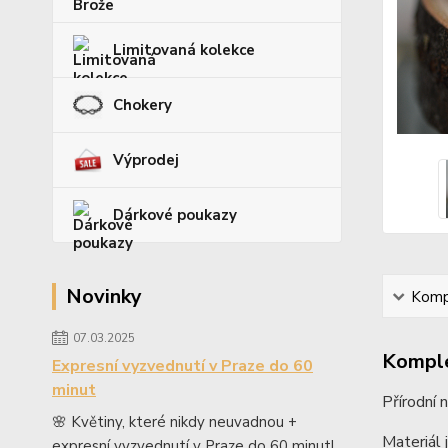
Limitovaná kolekce
Chokery
Výprodej
Dárkové poukazy
Novinky
Kompl
07.03.2025
Komple
Expresní vyzvednutí v Praze do 60
minut
Přírodní 
🌸 Květiny, které nikdy neuvadnou +
Materiál 
expresní vyzvednutí v Praze do 60 minut!