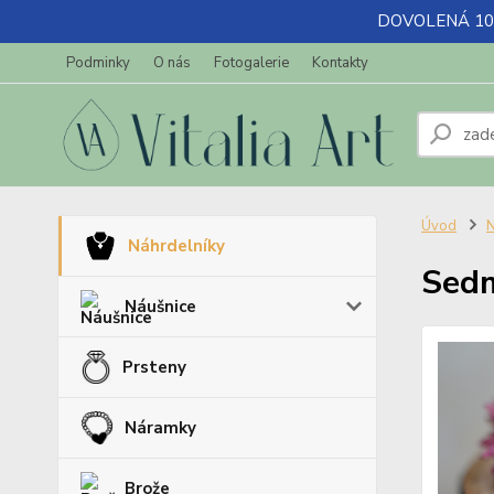
DOVOLENÁ 10.7-
Podminky
O nás
Fotogalerie
Kontakty
Úvod
N
Náhrdelníky
Sed
Náušnice
Prsteny
Náramky
Brože