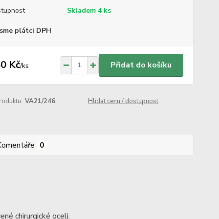
tupnost
Skladem 4 ks
sme plátci DPH
0 Kč
Přidat do košíku
/
ks
roduktu:
VA21/246
Hlídat cenu / dostupnost
Komentáře
0
né chirurgické oceli.