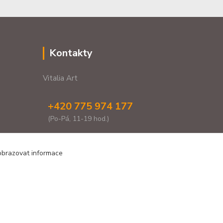
Kontakty
Vitalia Art
+420 775 974 177
(Po-Pá, 11-19 hod.)
vitaliaartshop@gmail.com
zobrazovat informace