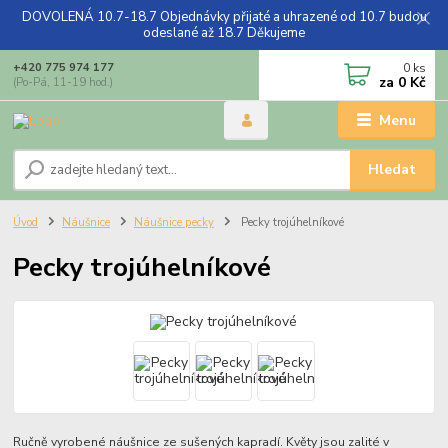
DOVOLENÁ 10.7-18.7 Objednávky přijaté a uhrazené od 10.7 budou
odeslané až 18.7 Děkujeme
0
ks
+420 775 974 177
za
0 Kč
(Po-Pá, 11-19 hod.)
Menu
Hledat
Úvod
Náušnice
Náušnice pecky
Pecky trojúhelníkové
Pecky trojúhelníkové
Ručně vyrobené náušnice ze sušených kapradí. Květy jsou zalité v