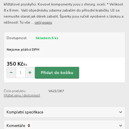
křišťálové pryskyřici. Kovové komponenty jsou z chirurg. oceli. * Velikost
8 x 8 mm. Vaší objednávku zdarma zabalím do přírodní krabičky. Už se
nemusíte starat jak dárek zabalit. Šperky jsou ručně vyrobené s láskou a
něžností. To vše ...
celý popis
Dostupnost
Skladem 5 ks
Nejsme plátci DPH
350 Kč
/
ks
Přidat do košíku
Číslo produktu:
VA21/267
Hlídat cenu / dostupnost
Kompletní specifikace
Komentáře
0