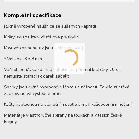
Kompletní specifikace
Ručně vyrobené náušnice ze sušených kapradí.
Květy jsou zalité v křišťálové pryskyřici.
Kovové komponenty jsou z chirurg. oceli.
* Velikost 8 x 8 mm.
Vaší objednávku zdarma zabalím do přírodní krabičky. Už se
nemusíte starat jak dárek zabalit.
Šperky jsou ručně vyrobené s láskou a něžností. To vše zůstává
zachováno ve výsledné práci.
Květy neblednou na slunečním světle ani při každodenním nošení.
Materiál je vlastnoručně sbíraný na loukách a v lesích české
krajiny.