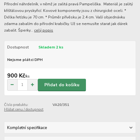
Přírodní náhrdelník, v němž je zalitá pravá Pampeliška. Materiál je zalitý
křišťálovou pryskyřicí. Kovové komponenty jsou z chirurgické oceli. *
Délka řetízku je 70 cm. * Průměr přívěsku je 2.4 cm. Vaší objednávku
zdarma zabalím do přírodní krabičky. Už se nemusíte starat jak dárek
zabalit. Šperky...
celý popis
Dostupnost
Skladem 2 ks
Nejsme plátci DPH
900 Kč
/
ks
Přidat do košíku
Číslo produktu:
VA20/351
Hlídat cenu / dostupnost
Kompletní specifikace