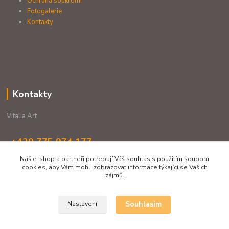
Ochrana soukromí
Fotogalerie
Kontakty
Kontakty
Vitalia Art
+420 775 974 177
(Po-Pá, 11-19 hod.)
Náš e-shop a partneři potřebují Váš souhlas s použitím souborů
cookies, aby Vám mohli zobrazovat informace týkající se Vašich
vitaliaartshop@gmail.com
zájmů.
Souhlasím
Nastavení