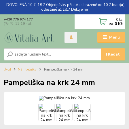
DOVOLENÁ 10.7-18.7 Objednávky přijaté a uhrazené od 10.7 budou
odeslané až 18.7 Děkujeme
0
ks
+420 775 974 177
za
0 Kč
(Po-Pá, 11-19 hod.)
Menu
Hledat
Úvod
Náhrdelníky
Pampeliška na krk 24 mm
Pampeliška na krk 24 mm