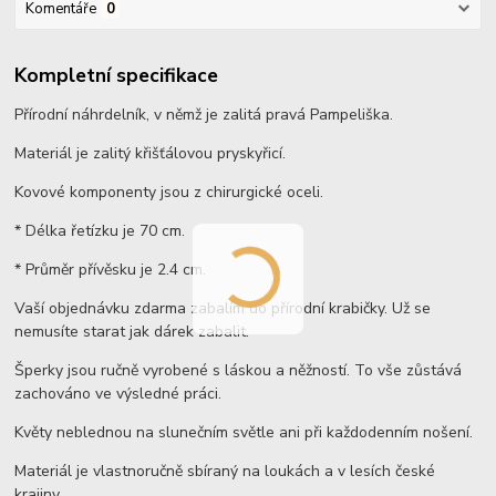
Komentáře
0
Kompletní specifikace
Přírodní náhrdelník, v němž je zalitá pravá Pampeliška.
Materiál je zalitý křišťálovou pryskyřicí.
Kovové komponenty jsou z chirurgické oceli.
* Délka řetízku je 70 cm.
* Průměr přívěsku je 2.4 cm.
Vaší objednávku zdarma zabalím do přírodní krabičky. Už se
nemusíte starat jak dárek zabalit.
Šperky jsou ručně vyrobené s láskou a něžností. To vše zůstává
zachováno ve výsledné práci.
Květy neblednou na slunečním světle ani při každodenním nošení.
Materiál je vlastnoručně sbíraný na loukách a v lesích české
krajiny.