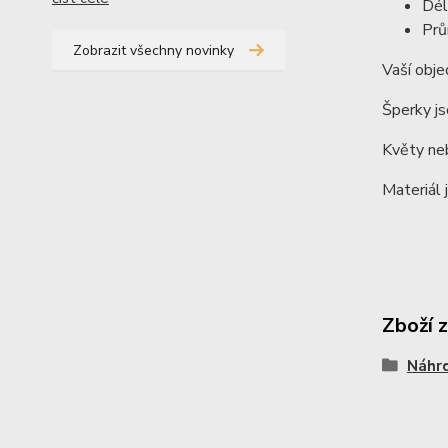
Dél
Prů
Zobrazit všechny novinky
Vaší obje
Šperky js
Květy neb
Materiál 
Zboží 
Náhrd