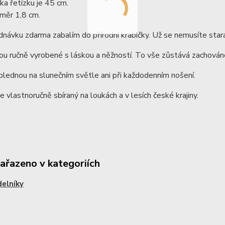
ka řetízku je 45 cm.
měr 1,8 cm.
dnávku zdarma zabalím do přírodní krabičky. Už se nemusíte stara
ou ručně vyrobené s láskou a něžností. To vše zůstává zachováno
lednou na slunečním světle ani při každodenním nošení.
je vlastnoručně sbíraný na loukách a v lesích české krajiny.
zařazeno v kategoriích
elníky