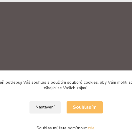
ři potřebují Váš souhlas s použitím souborů cookies, aby Vám mohli 
týkající se Vašich zájmů.
Souhlasím
Nastavení
Souhlas můžete odmítnout
zde
.