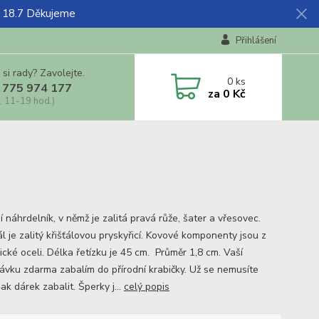
ž 18.7 Děkujeme
Přihlášení
 si rady? Zavolejte.
0
ks
 775 974 177
za
0 Kč
, 11-19 hod.)
í náhrdelník, v němž je zalitá pravá růže, šater a vřesovec.
l je zalitý křišťálovou pryskyřicí. Kovové komponenty jsou z
ické oceli. Délka řetízku je 45 cm. Průměr 1,8 cm. Vaší
ávku zdarma zabalím do přírodní krabičky. Už se nemusíte
jak dárek zabalit. Šperky j...
celý popis