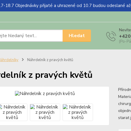
18.7 Objednávky přijaté a uhrazené od 10.7 budou odeslané a
Nevíte
Hledat
+420
(Po-Pá
áhrdelníky
Náhrdelník z pravých květů
delník z pravých květů
Přírodn
Materiá
chirurg
objedn
starat 