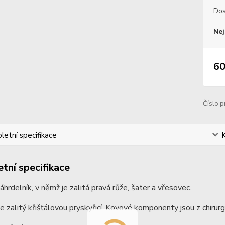
Dos
Nej
60
Číslo p
etní specifikace
tní specifikace
náhrdelník, v němž je zalitá pravá růže, šater a vřesovec.
je zalitý křišťálovou pryskyřicí. Kovové komponenty jsou z chirurgi