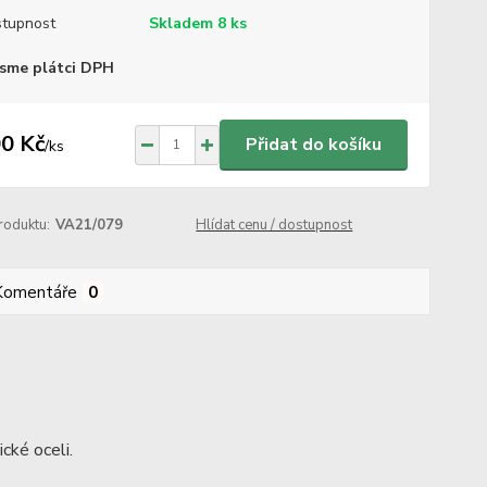
tupnost
Skladem 8 ks
sme plátci DPH
0 Kč
Přidat do košíku
/
ks
roduktu:
VA21/079
Hlídat cenu / dostupnost
Komentáře
0
cké oceli.