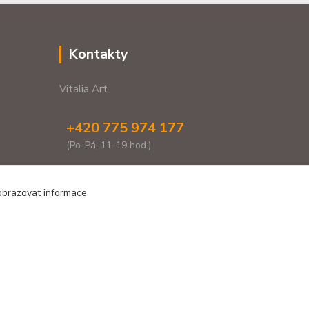
Kontakty
Vitalia Art
+420 775 974 177
(Po-Pá, 11-19 hod.)
vitaliaartshop@gmail.com
zobrazovat informace
Vytvořeno na
Eshop-rychle.cz