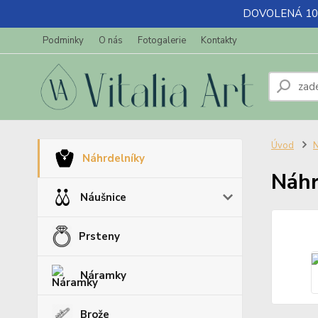
DOVOLENÁ 10.7-
Podminky
O nás
Fotogalerie
Kontakty
Úvod
N
Náhrdelníky
Náhr
Náušnice
Prsteny
Náramky
Brože