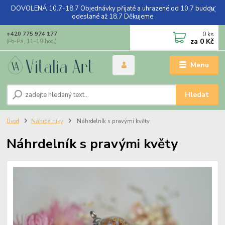
DOVOLENÁ 10.7-18.7 Objednávky přijaté a uhrazené od 10.7 budou
odeslané až 18.7 Děkujeme
0
ks
+420 775 974 177
za
0 Kč
(Po-Pá, 11-19 hod.)
Menu
Hledat
Úvod
Náhrdelníky
Náhrdelník s pravými květy
Náhrdelník s pravými květy