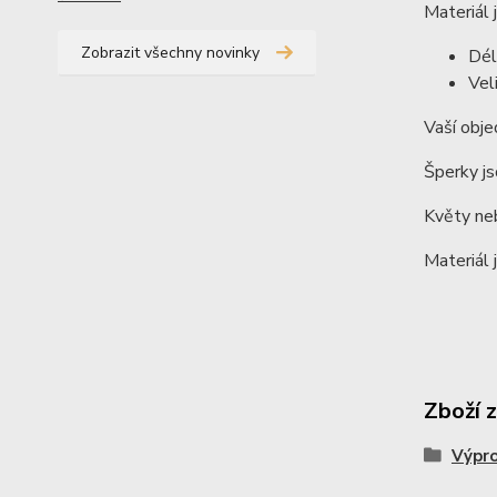
Materiál 
Zobrazit všechny novinky
Dél
Vel
Vaší obje
Šperky js
Květy neb
Materiál 
Zboží 
Výpr