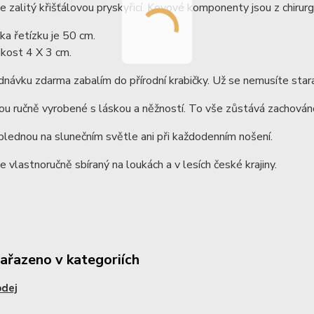
je zalitý křišťálovou pryskyřicí. Kovové komponenty jsou z chirurgi
ka řetízku je 50 cm.
ikost 4 X 3 cm.
dnávku zdarma zabalím do přírodní krabičky. Už se nemusíte stara
ou ručně vyrobené s láskou a něžností. To vše zůstává zachováno
lednou na slunečním světle ani při každodenním nošení.
je vlastnoručně sbíraný na loukách a v lesích české krajiny.
zařazeno v kategoriích
odej