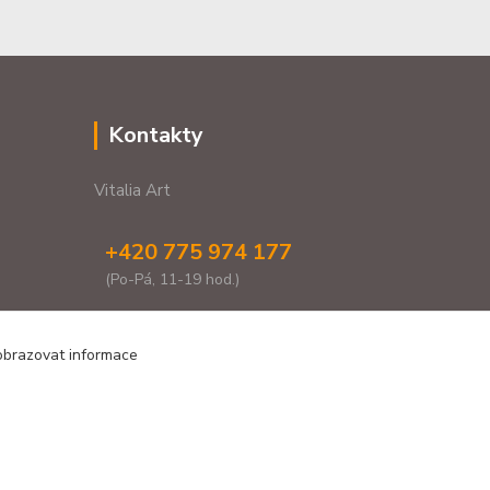
Kontakty
Vitalia Art
+420 775 974 177
(Po-Pá, 11-19 hod.)
vitaliaartshop@gmail.com
zobrazovat informace