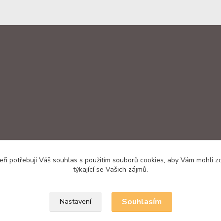
ři potřebují Váš souhlas s použitím souborů cookies, aby Vám mohli 
týkající se Vašich zájmů.
Souhlasím
Nastavení