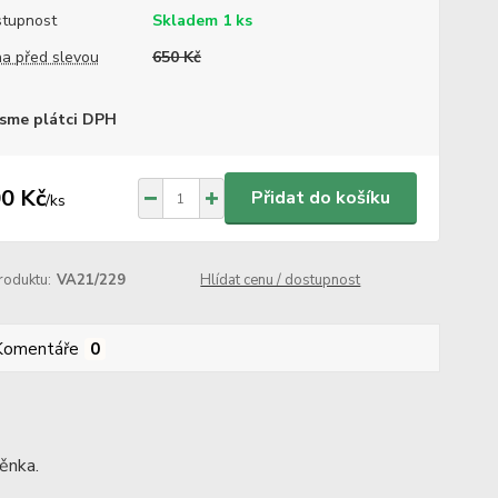
tupnost
Skladem 1 ks
a před slevou
650 Kč
sme plátci DPH
0 Kč
Přidat do košíku
/
ks
roduktu:
VA21/229
Hlídat cenu / dostupnost
Komentáře
0
něnka.