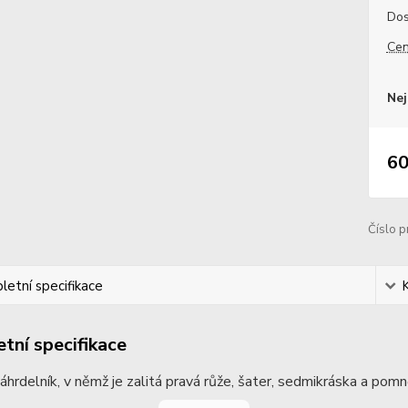
Dos
Cen
Nej
60
Číslo p
etní specifikace
tní specifikace
náhrdelník, v němž je zalitá pravá růže, šater, sedmikráska a pom