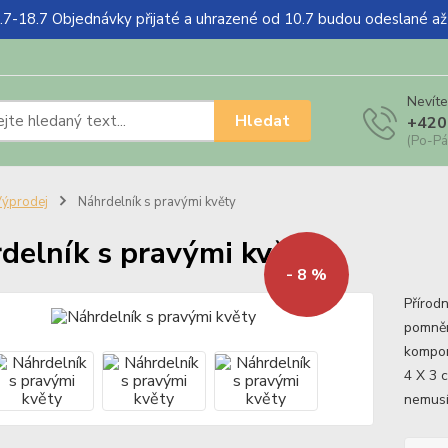
18.7 Objednávky přijaté a uhrazené od 10.7 budou odeslané a
Nevíte
Hledat
+420
(Po-Pá
ýprodej
Náhrdelník s pravými květy
delník s pravými květy
- 8 %
Přírodn
pomněnk
kompon
4 X 3 
nemusít