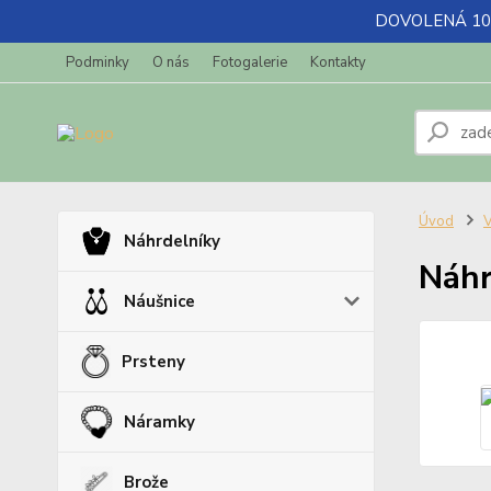
DOVOLENÁ 10.7-
Podminky
O nás
Fotogalerie
Kontakty
Úvod
V
Náhrdelníky
Náhr
Náušnice
Prsteny
Náramky
Brože