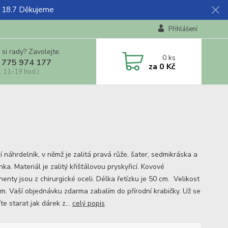
ž 18.7 Děkujeme
Přihlášení
 si rady? Zavolejte.
0
ks
 775 974 177
za
0 Kč
, 11-19 hod.)
í náhrdelník, v němž je zalitá pravá růže, šater, sedmikráska a
a. Materiál je zalitý křišťálovou pryskyřicí. Kovové
enty jsou z chirurgické oceli. Délka řetízku je 50 cm. Velikost
cm. Vaší objednávku zdarma zabalím do přírodní krabičky. Už se
e starat jak dárek z...
celý popis