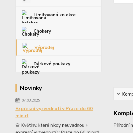
Limitovaná kolekce
Chokery
Výprodej
Dárkové poukazy
Novinky
Kompl
07.03.2025
Expresní vyzvednutí v Praze do 60
Komple
minut
Přírodní 
🌸 Květiny, které nikdy neuvadnou +
expresní vyzvednutí v Praze do 60 minut!