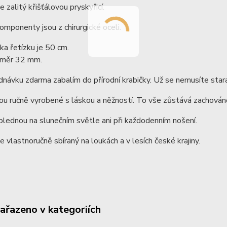
e zalitý křišťálovou pryskyřicí.
mponenty jsou z chirurgické oceli.
ka řetízku je 50 cm.
ůměr 32 mm.
dnávku zdarma zabalím do přírodní krabičky. Už se nemusíte stara
ou ručně vyrobené s láskou a něžností. To vše zůstává zachováno
lednou na slunečním světle ani při každodenním nošení.
je vlastnoručně sbíraný na loukách a v lesích české krajiny.
zařazeno v kategoriích