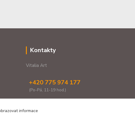
Kontakty
Vitalia Art
+420 775 974 177
(Po-Pá, 11-19 hod.)
vitaliaartshop@gmail.com
zobrazovat informace