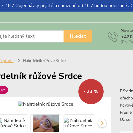
18.7 Objednávky přijaté a uhrazené od 10.7 budou odeslané a
Nevíte
Hledat
+420
(Po-Pá
ýprodej
Náhrdelník růžové Srdce
delník růžové Srdce
ukt
Přírodn
- 23 %
ořechok
Kovové
Průměr
Už se 