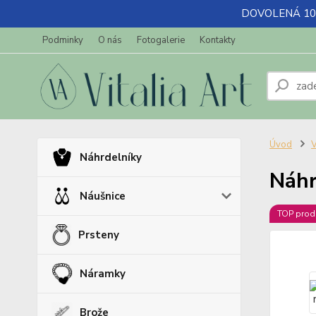
DOVOLENÁ 10.7-
Podminky
O nás
Fotogalerie
Kontakty
Úvod
V
Náhrdelníky
Náhr
Náušnice
TOP prod
Prsteny
Náramky
Brože