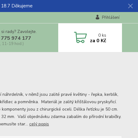
ž 18.7 Děkujeme
Přihlášení
 si rady? Zavolejte.
0
ks
 775 974 177
za
0 Kč
, 11-19 hod.)
í náhrdelník, v němž jsou zalité pravé květiny - řepka, kerblík,
řídlec a pomněnka. Materiál je zalitý křišťálovou pryskyřicí.
 komponenty jsou z chirurgické oceli. Délka řetízku je 50 cm.
 32 mm. Vaší objednávku zdarma zabalím do přírodní krabičky.
nemusíte star...
celý popis