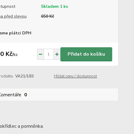
tupnost
Skladem 1 ks
a před slevou
650 Kč
sme plátci DPH
0 Kč
Přidat do košíku
/
ks
roduktu:
VA21/183
Hlídat cenu / dostupnost
Komentáře
0
chokřídlec a pomněnka.