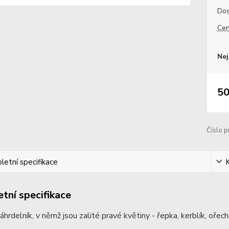
Dos
Cen
Nej
50
Číslo p
etní specifikace
tní specifikace
náhrdelník, v němž jsou zalité pravé květiny - řepka, kerblík, oře