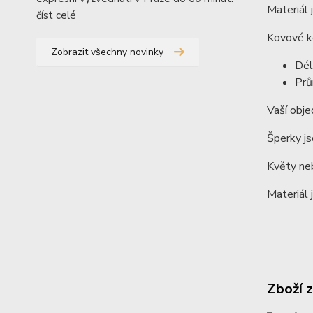
Materiál j
číst celé
Kovové ko
Zobrazit všechny novinky
Dél
Pr
Vaší obje
Šperky js
Květy neb
Materiál 
Zboží 