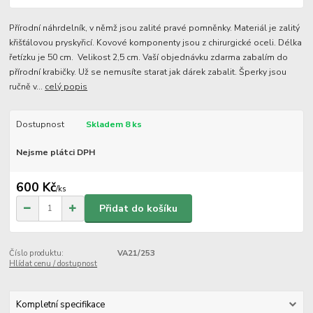
Přírodní náhrdelník, v němž jsou zalité pravé pomněnky. Materiál je zalitý
křišťálovou pryskyřicí. Kovové komponenty jsou z chirurgické oceli. Délka
řetízku je 50 cm. Velikost 2,5 cm. Vaší objednávku zdarma zabalím do
přírodní krabičky. Už se nemusíte starat jak dárek zabalit. Šperky jsou
ručně v...
celý popis
Dostupnost
Skladem 8 ks
Nejsme plátci DPH
600 Kč
/
ks
Přidat do košíku
Číslo produktu:
VA21/253
Hlídat cenu / dostupnost
Kompletní specifikace