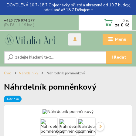
DOVOLENÁ 10.7-18.7 Objednávky přijaté a uhrazené od 10.7 budou
odeslané až 18.7 Děkujeme
0
ks
+420 775 974 177
za
0 Kč
(Po-Pá, 11-19 hod.)
Menu
Hledat
Úvod
Náhrdelníky
Náhrdelník pomněnkový
Náhrdelník pomněnkový
Novinka